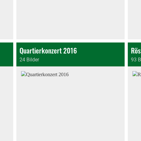
Quartierkonzert 2016
Rös
24 Bilder
93 B